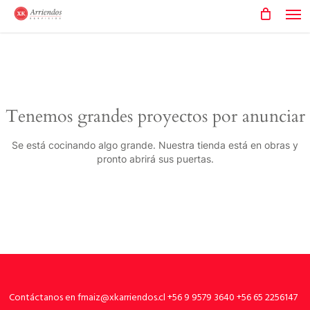
Men
Skip
to
main
content
Tenemos grandes proyectos por anunciar
Se está cocinando algo grande. Nuestra tienda está en obras y
pronto abrirá sus puertas.
Contáctanos en fmaiz@xkarriendos.cl +56 9 9579 3640 +56 65 2256147