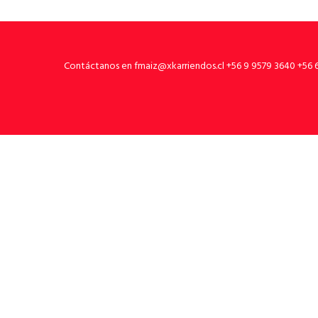
Contáctanos en fmaiz@xkarriendos.cl +56 9 9579 3640 +56 